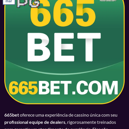
mar
665bet
oferece uma experiência de cassino única com seu
profissional equipe de dealers
, rigorosamente treinados