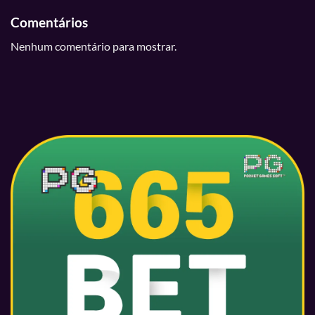
Comentários
Nenhum comentário para mostrar.