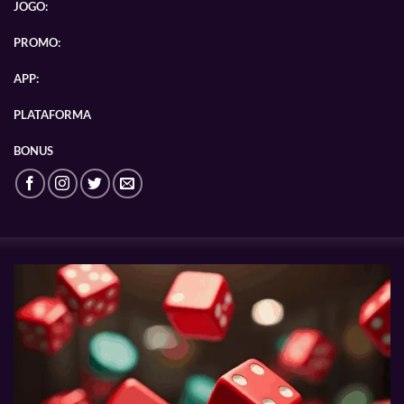
JOGO:
PROMO:
APP:
PLATAFORMA
BONUS